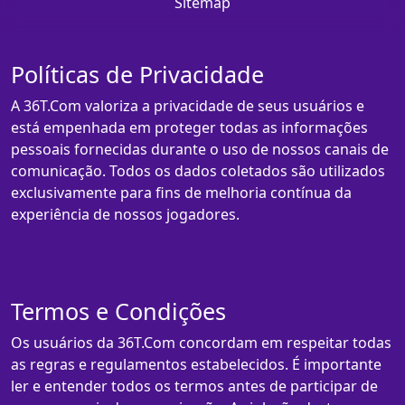
Sitemap
Políticas de Privacidade
A 36T.Com valoriza a privacidade de seus usuários e
está empenhada em proteger todas as informações
pessoais fornecidas durante o uso de nossos canais de
comunicação. Todos os dados coletados são utilizados
exclusivamente para fins de melhoria contínua da
experiência de nossos jogadores.
Termos e Condições
Os usuários da 36T.Com concordam em respeitar todas
as regras e regulamentos estabelecidos. É importante
ler e entender todos os termos antes de participar de