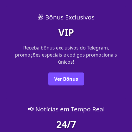
🎁 Bônus Exclusivos
VIP
Receba bônus exclusivos do Telegram,
promoções especiais e códigos promocionais
únicos!
Ver Bônus
📢 Notícias em Tempo Real
24/7