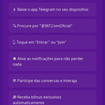
📱 Baixe o app Telegram no seu dispositivo
🔍 Procure por "@36T.ComOficial"
👆 Toque em "Entrar" ou "Join"
🔔 Ative as notificações para não perder
nada
💬 Participe das conversas e interaja
🎁 Receba bônus exclusivos
automaticamente