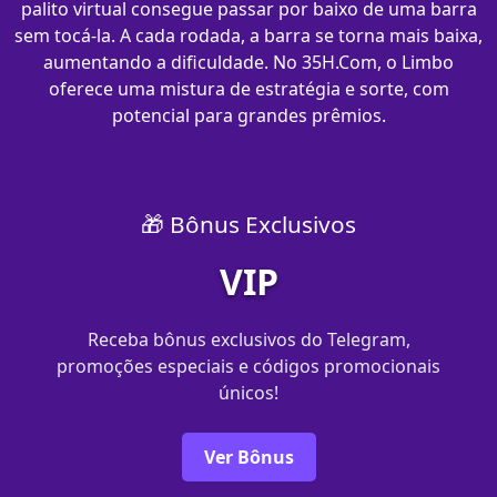
palito virtual consegue passar por baixo de uma barra
sem tocá-la. A cada rodada, a barra se torna mais baixa,
aumentando a dificuldade. No 35H.Com, o Limbo
oferece uma mistura de estratégia e sorte, com
potencial para grandes prêmios.
🎁 Bônus Exclusivos
VIP
Receba bônus exclusivos do Telegram,
promoções especiais e códigos promocionais
únicos!
Ver Bônus