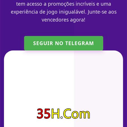
tem acesso a promoções incríveis e uma
experiência de jogo inigualável. Junte-se aos
vencedores agora!
SEGUIR NO TELEGRAM