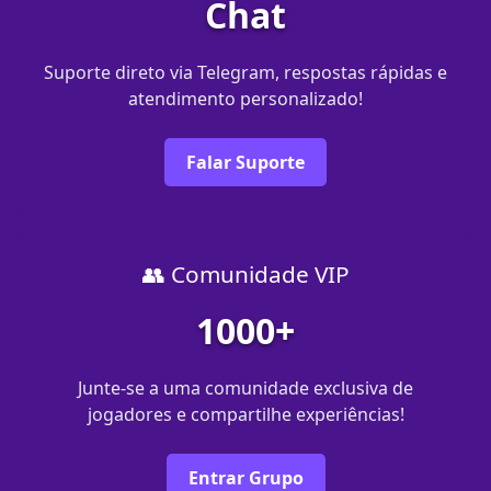
Chat
Suporte direto via Telegram, respostas rápidas e
atendimento personalizado!
Falar Suporte
👥 Comunidade VIP
1000+
Junte-se a uma comunidade exclusiva de
jogadores e compartilhe experiências!
Entrar Grupo