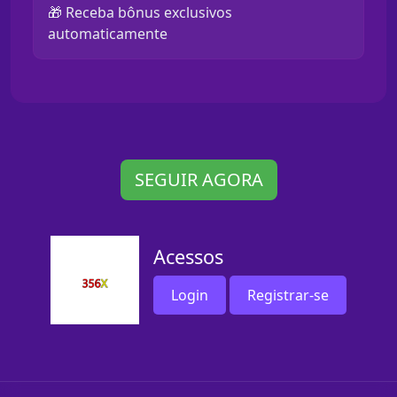
🎁 Receba bônus exclusivos
automaticamente
SEGUIR AGORA
Acessos
Login
Registrar-se