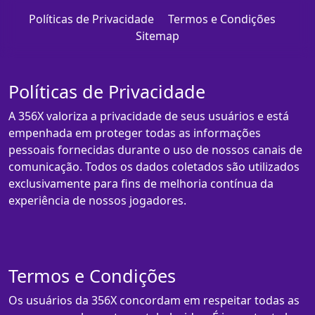
Políticas de Privacidade
Termos e Condições
Sitemap
Políticas de Privacidade
A 356X valoriza a privacidade de seus usuários e está
empenhada em proteger todas as informações
pessoais fornecidas durante o uso de nossos canais de
comunicação. Todos os dados coletados são utilizados
exclusivamente para fins de melhoria contínua da
experiência de nossos jogadores.
Termos e Condições
Os usuários da 356X concordam em respeitar todas as