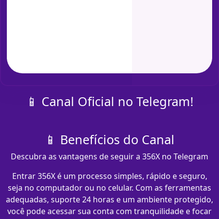
📱 Canal Oficial no Telegram!
📱 Benefícios do Canal
Descubra as vantagens de seguir a 356X no Telegram
Entrar 356X é um processo simples, rápido e seguro,
seja no computador ou no celular. Com as ferramentas
adequadas, suporte 24 horas e um ambiente protegido,
você pode acessar sua conta com tranquilidade e focar