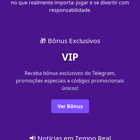
no que realmente importa: jogar e se divertir com
responsabilidade.
🎁 Bônus Exclusivos
VIP
Receba bônus exclusivos do Telegram,
promoções especiais e códigos promocionais
únicos!
Ver Bônus
📢 Notícias em Tempo Real