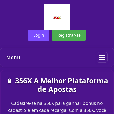
Login
Registrar-se
Menu
📱 356X A Melhor Plataforma
de Apostas
Cadastre-se na 356X para ganhar bônus no
cadastro e em cada recarga. Com a 356X, você