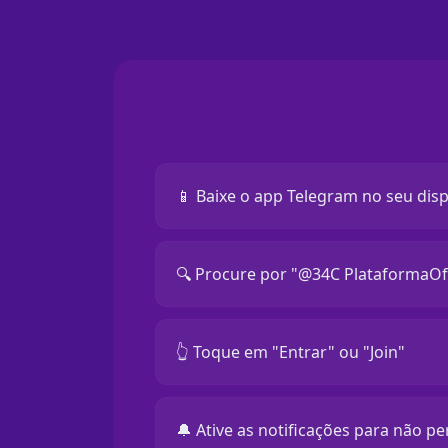
📱 Baixe o app Telegram no seu disp
🔍 Procure por "@34C PlataformaOfi
👆 Toque em "Entrar" ou "Join"
🔔 Ative as notificações para não p