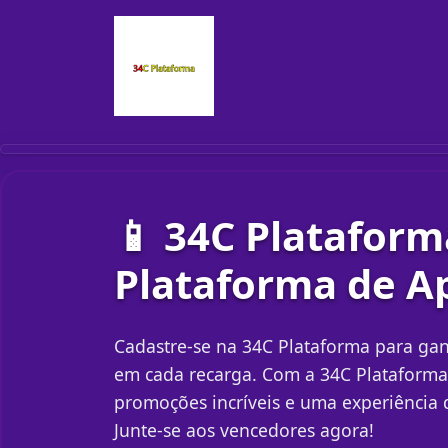
📱 34C Platafor
Plataforma de A
Cadastre-se na 34C Plataforma para ga
em cada recarga. Com a 34C Plataforma
promoções incríveis e uma experiência d
Junte-se aos vencedores agora!