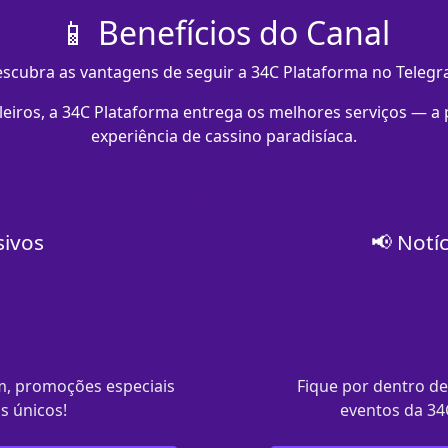
📱 Benefícios do Canal
scubra as vantagens de seguir a 34C Plataforma no Teleg
leiros, a 34C Plataforma entrega os melhores serviços — a
experiência de cassino paradisíaca.
sivos
📢 Notí
m, promoções especiais
Fique por dentro d
s únicos!
eventos da 34