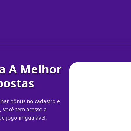
ma A Melhor
postas
nhar bônus no cadastro e
, você tem acesso a
e jogo inigualável.