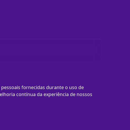
 pessoais fornecidas durante o uso de
elhoria contínua da experiência de nossos