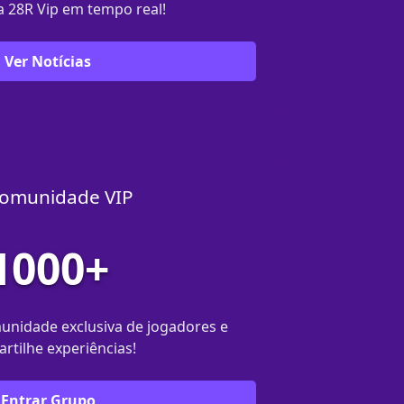
a 28R Vip em tempo real!
Ver Notícias
Comunidade VIP
1000+
unidade exclusiva de jogadores e
rtilhe experiências!
Entrar Grupo