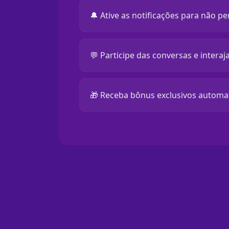
🔔 Ative as notificações para não p
💬 Participe das conversas e interaj
🎁 Receba bônus exclusivos autom