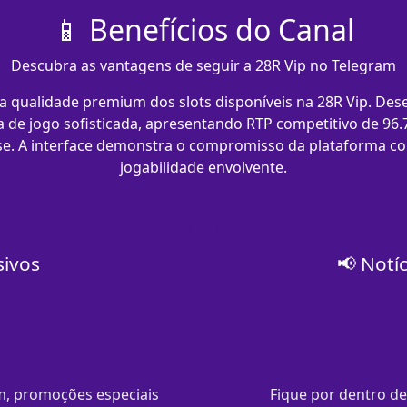
📱 Benefícios do Canal
Descubra as vantagens de seguir a 28R Vip no Telegram
a qualidade premium dos slots disponíveis na 28R Vip. Dese
de jogo sofisticada, apresentando RTP competitivo de 96.75
. A interface demonstra o compromisso da plataforma com 
jogabilidade envolvente.
sivos
📢 Notí
m, promoções especiais
Fique por dentro d