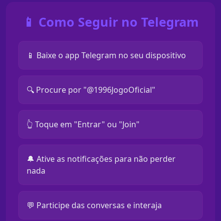
📱 Como Seguir no Telegram
📱 Baixe o app Telegram no seu dispositivo
🔍 Procure por "@1996JogoOficial"
👆 Toque em "Entrar" ou "Join"
🔔 Ative as notificações para não perder
nada
💬 Participe das conversas e interaja