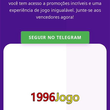
você tem acesso a promoções incríveis e uma
experiência de jogo inigualável. Junte-se aos
vencedores agora!
SEGUIR NO TELEGRAM