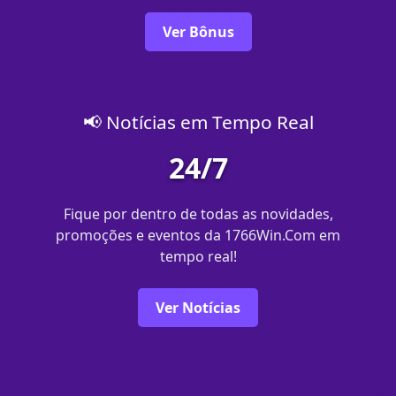
Ver Bônus
📢 Notícias em Tempo Real
24/7
Fique por dentro de todas as novidades,
promoções e eventos da 1766Win.Com em
tempo real!
Ver Notícias