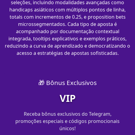
seleções, incluindo modalidades avançadas como
handicaps asiáticos com múltiplos pontos de linha,
totals com incrementos de 0.25, e proposition bets
microssegmentados. Cada tipo de aposta é
acompanhado por documentação contextual
integrada, tooltips explicativos e exemplos práticos,
reduzindo a curva de aprendizado e democratizando o
acesso a estratégias de apostas sofisticadas.
🎁 Bônus Exclusivos
VIP
Receba bônus exclusivos do Telegram,
promoções especiais e códigos promocionais
únicos!