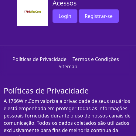
Acessos
Login
Registrar-se
Políticas de Privacidade
Termos e Condições
Sitemap
Políticas de Privacidade
A 1766Win.Com valoriza a privacidade de seus usuários
e está empenhada em proteger todas as informações
pessoais fornecidas durante o uso de nossos canais de
comunicação. Todos os dados coletados são utilizados
exclusivamente para fins de melhoria contínua da