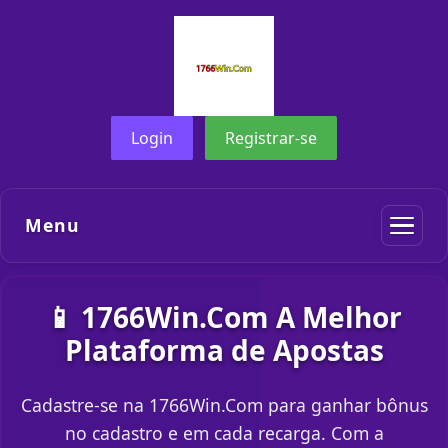
Login
Registrar-se
Menu
📱 1766Win.Com A Melhor
Plataforma de Apostas
Cadastre-se na 1766Win.Com para ganhar bônus
no cadastro e em cada recarga. Com a