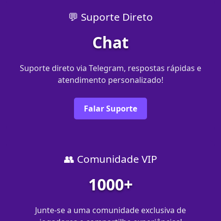
💬 Suporte Direto
Chat
Suporte direto via Telegram, respostas rápidas e
atendimento personalizado!
Falar Suporte
👥 Comunidade VIP
1000+
Junte-se a uma comunidade exclusiva de