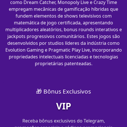
como Dream Catcher, Monopoly Live e Crazy Time
empregam mecânicas de gamificação híbridas que
fundem elementos de shows televisivos com
matemática de jogo certificada, apresentando
multiplicadores aleatórios, bonus rounds interativos e
jackpots progressivos comunitários. Estes jogos são
desenvolvidos por studios líderes da indústria como
Evolution Gaming e Pragmatic Play Live, incorporando
propriedades intelectuais licenciadas e tecnologias
proprietárias patenteadas.
🎁 Bônus Exclusivos
VIP
Receba bônus exclusivos do Telegram,