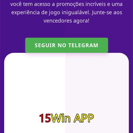
você tem acesso a promoções incríveis e uma
experiência de jogo inigualável. Junte-se aos
vencedores agora!
SEGUIR NO TELEGRAM