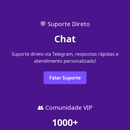
💬 Suporte Direto
Chat
Suporte direto via Telegram, respostas rápidas e
atendimento personalizado!
Falar Suporte
👥 Comunidade VIP
1000+