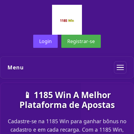
Login
Registrar-se
Menu
📱 1185 Win A Melhor
Plataforma de Apostas
Cadastre-se na 1185 Win para ganhar bônus no
cadastro e em cada recarga. Com a 1185 Win,