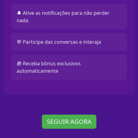
🔔 Ative as notificações para não perder
nada
💬 Participe das conversas e interaja
🎁 Receba bônus exclusivos
automaticamente
SEGUIR AGORA