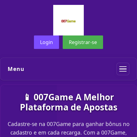
Login
Registrar-se
Menu
📱 007Game A Melhor
Plataforma de Apostas
Cadastre-se na 007Game para ganhar bônus no
cadastro e em cada recarga. Com a 007Game,