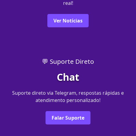
real!
Ver Notícias
💬 Suporte Direto
Chat
Suporte direto via Telegram, respostas rápidas e
atendimento personalizado!
Falar Suporte