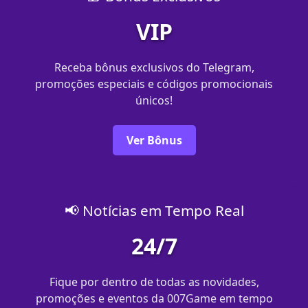
VIP
Receba bônus exclusivos do Telegram,
promoções especiais e códigos promocionais
únicos!
Ver Bônus
📢 Notícias em Tempo Real
24/7
Fique por dentro de todas as novidades,
promoções e eventos da 007Game em tempo