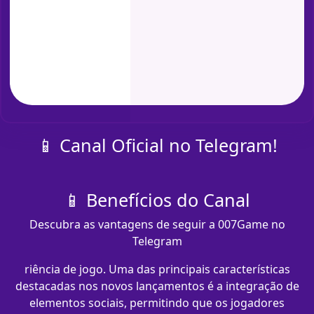
📱 Canal Oficial no Telegram!
📱 Benefícios do Canal
Descubra as vantagens de seguir a 007Game no
Telegram
riência de jogo. Uma das principais características
destacadas nos novos lançamentos é a integração de
elementos sociais, permitindo que os jogadores