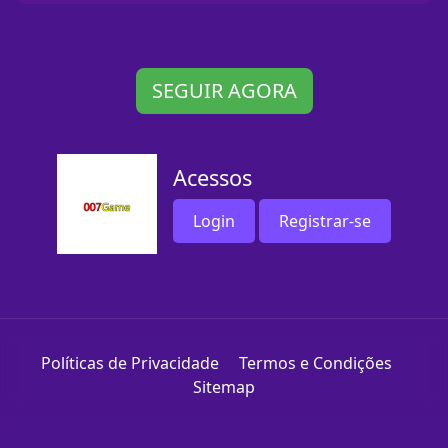
SEGUIR AGORA
Acessos
Login
Registrar-se
Políticas de Privacidade
Termos e Condições
Sitemap