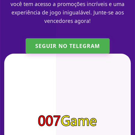
você tem acesso a promoções incríveis e uma
experiência de jogo inigualável. Junte-se aos
vencedores agora!
SEGUIR NO TELEGRAM