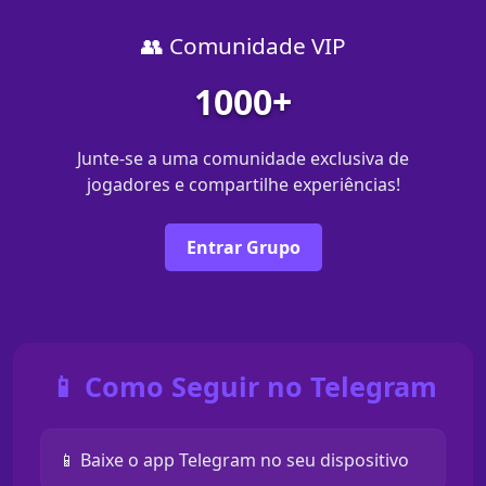
👥 Comunidade VIP
1000+
Junte-se a uma comunidade exclusiva de
jogadores e compartilhe experiências!
Entrar Grupo
📱 Como Seguir no Telegram
📱 Baixe o app Telegram no seu dispositivo