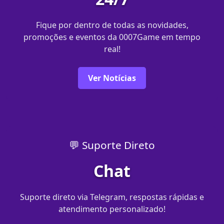
Fique por dentro de todas as novidades,
promoções e eventos da 0007Game em tempo
real!
Ver Notícias
💬 Suporte Direto
Chat
Suporte direto via Telegram, respostas rápidas e
atendimento personalizado!