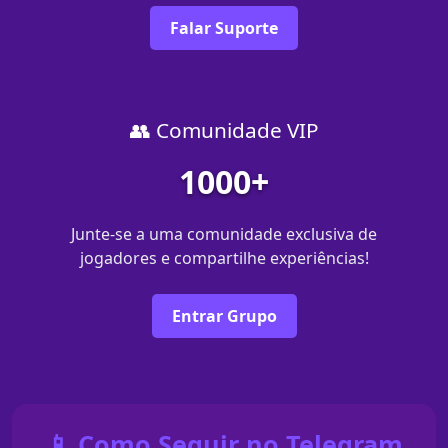
Falar Suporte
👥 Comunidade VIP
1000+
Junte-se a uma comunidade exclusiva de
jogadores e compartilhe experiências!
Entrar Grupo
📱 Como Seguir no Telegram