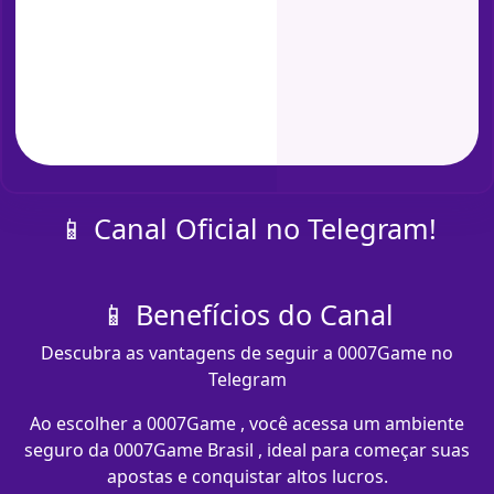
📱 Canal Oficial no Telegram!
📱 Benefícios do Canal
Descubra as vantagens de seguir a 0007Game no
Telegram
Ao escolher a 0007Game , você acessa um ambiente
seguro da 0007Game Brasil , ideal para começar suas
apostas e conquistar altos lucros.